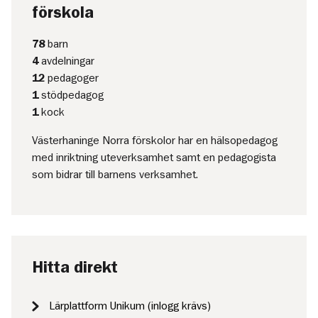
förskola
78
barn
4
avdelningar
12
pedagoger
1
stödpedagog
1
kock
Västerhaninge Norra förskolor har en hälsopedagog
med inriktning uteverksamhet samt en pedagogista
som bidrar till barnens verksamhet.
Hitta direkt
Lärplattform Unikum (inlogg krävs)